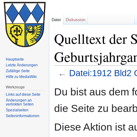
Datei
Diskussion
Quelltext der 
Geburtsjahrga
Hauptseite
Letzte Änderungen
←
Datei:1912 Bld2 
Zufällige Seite
Hilfe zu MediaWiki
Zur
Zur
Werkzeuge
Du bist aus dem f
Navigation
Suche
Links auf diese Seite
springen
springen
Änderungen an
verlinkten Seiten
die Seite zu bearb
Spezialseiten
Seiten­informationen
Diese Aktion ist a