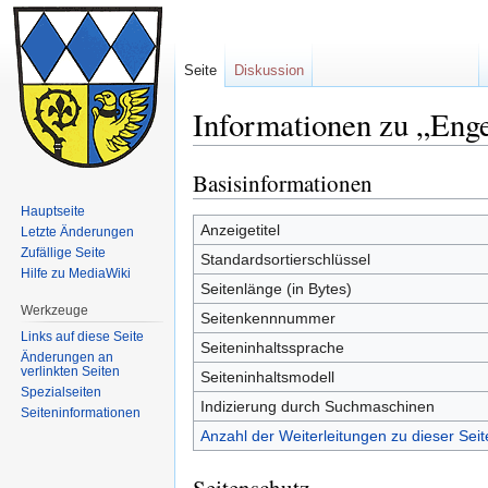
Seite
Diskussion
Informationen zu „Enge
Basisinformationen
Zur
Zur
Navigation
Suche
Hauptseite
springen
springen
Anzeigetitel
Letzte Änderungen
Zufällige Seite
Standardsortierschlüssel
Hilfe zu MediaWiki
Seitenlänge (in Bytes)
Werkzeuge
Seitenkennnummer
Links auf diese Seite
Seiteninhaltssprache
Änderungen an
verlinkten Seiten
Seiteninhaltsmodell
Spezialseiten
Indizierung durch Suchmaschinen
Seiten­informationen
Anzahl der Weiterleitungen zu dieser Seit