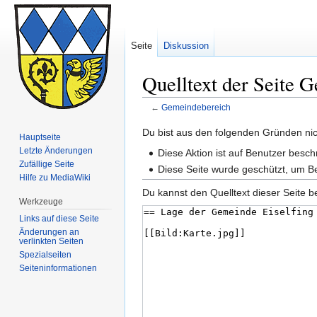
Seite
Diskussion
Quelltext der Seite 
←
Gemeindebereich
Zur
Zur
Du bist aus den folgenden Gründen nich
Hauptseite
Navigation
Suche
Letzte Änderungen
Diese Aktion ist auf Benutzer besch
springen
springen
Zufällige Seite
Diese Seite wurde geschützt, um B
Hilfe zu MediaWiki
Du kannst den Quelltext dieser Seite b
Werkzeuge
Links auf diese Seite
Änderungen an
verlinkten Seiten
Spezialseiten
Seiten­informationen