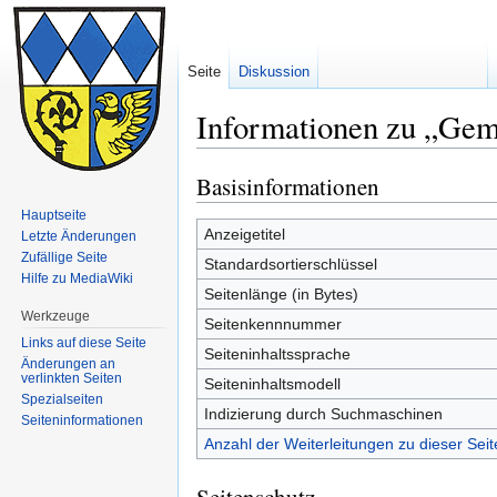
Seite
Diskussion
Informationen zu „Gem
Basisinformationen
Zur
Zur
Navigation
Suche
Hauptseite
springen
springen
Anzeigetitel
Letzte Änderungen
Zufällige Seite
Standardsortierschlüssel
Hilfe zu MediaWiki
Seitenlänge (in Bytes)
Werkzeuge
Seitenkennnummer
Links auf diese Seite
Seiteninhaltssprache
Änderungen an
verlinkten Seiten
Seiteninhaltsmodell
Spezialseiten
Indizierung durch Suchmaschinen
Seiten­informationen
Anzahl der Weiterleitungen zu dieser Seit