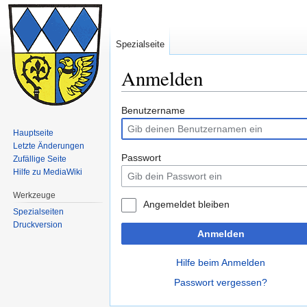
Spezialseite
Anmelden
Zur
Zur
Benutzername
Navigation
Suche
Hauptseite
springen
springen
Letzte Änderungen
Passwort
Zufällige Seite
Hilfe zu MediaWiki
Werkzeuge
Angemeldet bleiben
Spezialseiten
Druckversion
Anmelden
Hilfe beim Anmelden
Passwort vergessen?