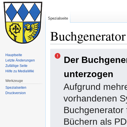
Spezialseite
Buchgenerator
Zur
Zur
Hauptseite
Der Buchgene
Navigation
Suche
Letzte Änderungen
springen
springen
Zufällige Seite
unterzogen
Hilfe zu MediaWiki
Werkzeuge
Aufgrund mehre
Spezialseiten
Druckversion
vorhandenen Sy
Buchgenerator f
Büchern als PDF