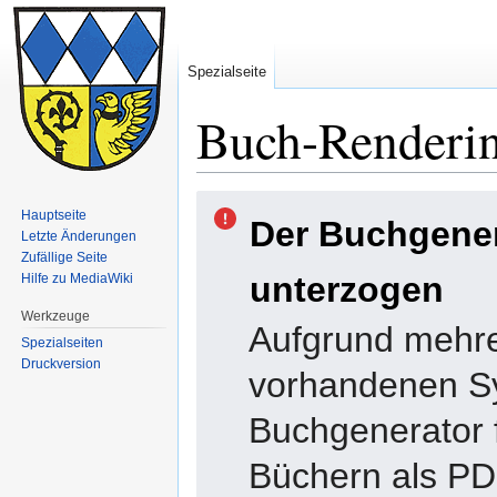
Spezialseite
Buch-Renderin
Zur
Zur
Hauptseite
Der Buchgene
Navigation
Suche
Letzte Änderungen
springen
springen
Zufällige Seite
unterzogen
Hilfe zu MediaWiki
Werkzeuge
Aufgrund mehre
Spezialseiten
Druckversion
vorhandenen Sy
Buchgenerator f
Büchern als PDF