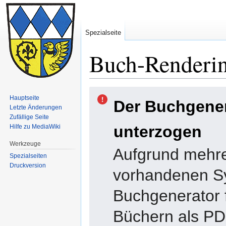
Spezialseite
Buch-Renderin
Zur
Zur
Hauptseite
Der Buchgene
Navigation
Suche
Letzte Änderungen
springen
springen
Zufällige Seite
unterzogen
Hilfe zu MediaWiki
Werkzeuge
Aufgrund mehre
Spezialseiten
Druckversion
vorhandenen Sy
Buchgenerator f
Büchern als PDF