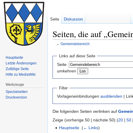
Seite
Diskussion
Seiten, die auf „Gemei
←
Gemeindebereich
Zur
Zur
Links auf diese Seite
Hauptseite
Navigation
Suche
Letzte Änderungen
Seite:
springen
springen
Zufällige Seite
umkehren
Hilfe zu MediaWiki
Werkzeuge
Filter
Spezialseiten
Vorlageneinbindungen
ausblenden
| Lin
Druckversion
Die folgenden Seiten verlinken auf
Gemein
Zeige (vorherige 50 | nächste 50) (
20
|
50
Hauptseite
‎
(
← Links
)